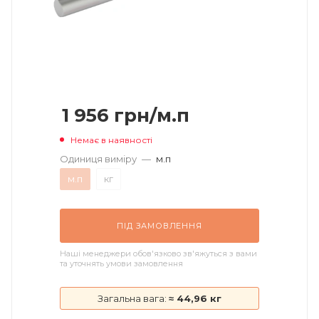
1 956
грн
/м.п
Немає в наявності
Одиниця виміру
—
м.п
м.п
кг
ПІД ЗАМОВЛЕННЯ
Наші менеджери обов'язково зв'яжуться з вами
та уточнять умови замовлення
Загальна вага:
≈ 44,96 кг