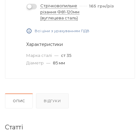
Стрічковопильне
165
грн
/різ
різання Ф81-120мм
(вуглецева сталь)
Всі ціни з урахуванням ПДВ
Характеристики
Марка сталі
—
ст 35
Діаметр
—
85 мм
ОПИС
ВІДГУКИ
Статті