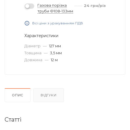
Газова порізка
24
грн
/різ
труби Ф108-133мм
Всі ціни з урахуванням ПДВ
Характеристики
Діаметр
—
127 мм
Товщина
—
3,5 мм
Довжина
—
12 м
ОПИС
ВІДГУКИ
Статті