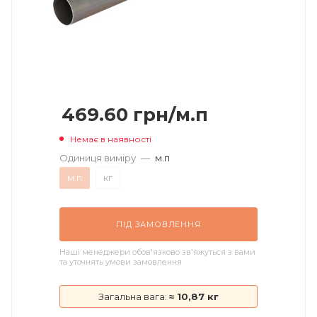
469.60
грн
/м.п
Немає в наявності
Одиниця виміру
—
м.п
м.п
кг
ПІД ЗАМОВЛЕННЯ
Наші менеджери обов'язково зв'яжуться з вами
та уточнять умови замовлення
Загальна вага:
≈ 10,87 кг