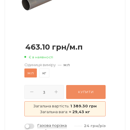
463.10
грн
/м.п
Є в наявності
Одиниця виміру
—
м.п
м.п
кг
КУПИТИ
Загальна вартість:
1 389.30 грн
Загальна вага:
≈ 29,43 кг
Газова порізка
24
грн
/різ