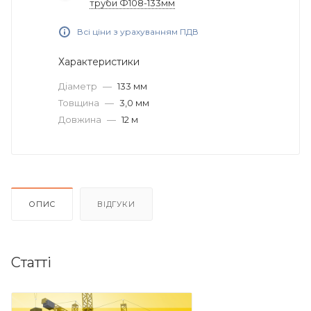
труби Ф108-133мм
Всі ціни з урахуванням ПДВ
Характеристики
Діаметр
—
133 мм
Товщина
—
3,0 мм
Довжина
—
12 м
ОПИС
ВІДГУКИ
Статті