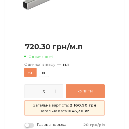
720.30
грн
/м.п
Є в наявності
Одиниця виміру
—
м.п
м.п
кг
КУПИТИ
Загальна вартість:
2 160.90 грн
Загальна вага:
≈ 45,30 кг
Газова порізка
20
грн
/різ