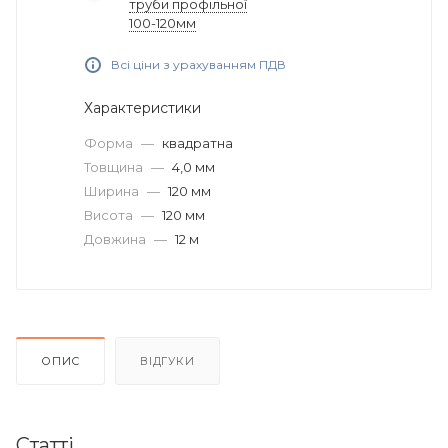
труби профільної
100-120мм
Всі ціни з урахуванням ПДВ
Характеристики
Форма
—
квадратна
Товщина
—
4,0 мм
Ширина
—
120 мм
Висота
—
120 мм
Довжина
—
12 м
ОПИС
ВІДГУКИ
Статті