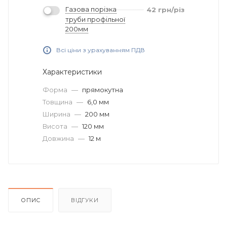
Газова порізка
42
грн
/різ
труби профільної
200мм
Всі ціни з урахуванням ПДВ
Характеристики
Форма
—
прямокутна
Товщина
—
6,0 мм
Ширина
—
200 мм
Висота
—
120 мм
Довжина
—
12 м
ОПИС
ВІДГУКИ