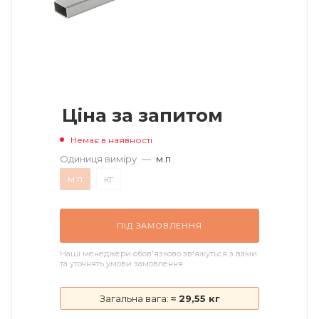
Ціна за запитом
Немає в наявності
Одиниця виміру
—
м.п
м.п
кг
ПІД ЗАМОВЛЕННЯ
Наші менеджери обов'язково зв'яжуться з вами
та уточнять умови замовлення
Загальна вага:
≈ 29,55 кг