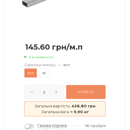
145.60
грн
/м.п
Є в наявності
Одиниця виміру
—
м.п
м.п
кг
КУПИТИ
Загальна вартість:
436.80 грн
Загальна вага:
≈ 9,90 кг
Газова порізка
16
грн
/різ