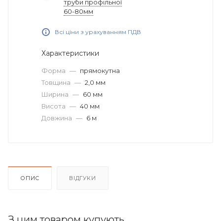
труби профільної
60-80мм
Всі ціни з урахуванням ПДВ
Характеристики
Форма
—
прямокутна
Товщина
—
2,0 мм
Ширина
—
60 мм
Висота
—
40 мм
Довжина
—
6 м
ОПИС
ВІДГУКИ
З цим товаром купують