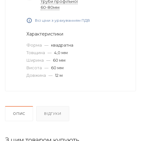
труби профільної
60-80мм
Всі ціни з урахуванням ПДВ
Характеристики
Форма
—
квадратна
Товщина
—
4,0 мм
Ширина
—
60 мм
Висота
—
60 мм
Довжина
—
12 м
ОПИС
ВІДГУКИ
З цим товаром купують