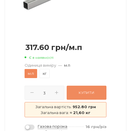
317.60
грн
/м.п
Є в наявності
Одиниця виміру
—
м.п
м.п
кг
КУПИТИ
Загальна вартість:
952.80 грн
Загальна вага:
≈ 21,60 кг
Газова порізка
16
грн
/різ