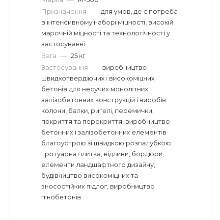
Призначення
—
для умов, де є потреба
в інтенсивному наборі міцності, високій
марочній міцності та технологічності у
застосуванні
Вага
—
25 кг
Застосування
—
виробництво
швидкотвердіючих і високоміцних
бетонів для несучих монолітних
залізобетонних конструкцій і виробів:
колони, балки, ригелі, перемички,
покриття та перекриття, виробництво
бетонних і залізобетонних елементів
благоустрою зі швидкою розпалубкою:
тротуарна плитка, відливи, бордюри,
елементи ландшафтного дизайну,
будівництво високоміцних та
зносостійких підлог, виробництво
пінобетонів