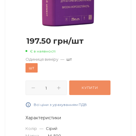
197.50
грн
/шт
Є в наявності
Одиниця виміру
—
шт
шт
КУПИТИ
Всі ціни з урахуванням ПДВ
Характеристики
Колір
—
Сірий
Марка
—
М-500