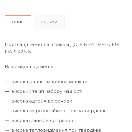
ОПИС
ВІДГУКИ
Портландцемент з шлаком ДСТУ Б EN 197-1-CEM
II/A-S 42,5 N
Властивості цементу:
висока рання і марочна міцність
високий темп набору міцності
висока адгезія до основи
висока морозостійкість при затвердінні
висока стійкість до тріщин
високе тепловиділення при твердінні