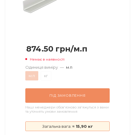
874.50
грн
/м.п
Немає в наявності
Одиниця виміру
—
м.п
м.п
кг
ПІД ЗАМОВЛЕННЯ
Наші менеджери обов'язково зв'яжуться з вами
та уточнять умови замовлення
Загальна вага:
≈ 15,90 кг