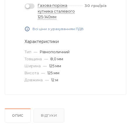
Газова порізка
30
грн
/різ
кутника сталевого
125-140мм
Всі ціни з урахуванням ПДВ
Характеристики
Тип
—
Рівнополичний
Товщина
—
8,0 мм
Ширина
—
125 мм
Висота
—
125 мм
Довжина
—
12 м
ОПИС
ВІДГУКИ