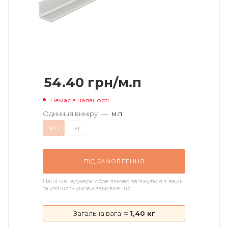
54.40
грн
/м.п
Немає в наявності
Одиниця виміру
—
м.п
м.п
кг
ПІД ЗАМОВЛЕННЯ
Наші менеджери обов'язково зв'яжуться з вами
та уточнять умови замовлення
Загальна вага:
≈ 1,40 кг