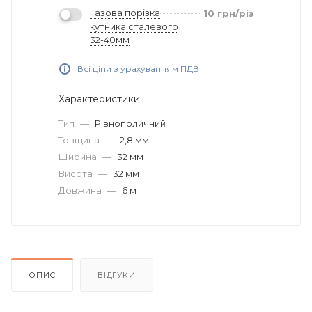
Газова порізка
10
грн
/різ
кутника сталевого
32-40мм
Всі ціни з урахуванням ПДВ
Характеристики
Тип
—
Рівнополичний
Товщина
—
2,8 мм
Ширина
—
32 мм
Висота
—
32 мм
Довжина
—
6 м
ОПИС
ВІДГУКИ