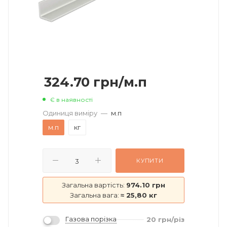
324.70
грн
/м.п
Є в наявності
Одиниця виміру
—
м.п
м.п
кг
КУПИТИ
Загальна вартість:
974.10 грн
Загальна вага:
≈ 25,80 кг
Газова порізка
20
грн
/різ