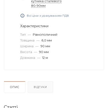
кутника сталевого
80-90мм
Всі ціни з урахуванням ПДВ
Характеристики
Тип
—
Рівнополичний
Товщина
—
6,0 мм
Ширина
—
90 мм
Висота
—
90 мм
Довжина
—
12 м
ОПИС
ВІДГУКИ
Статті