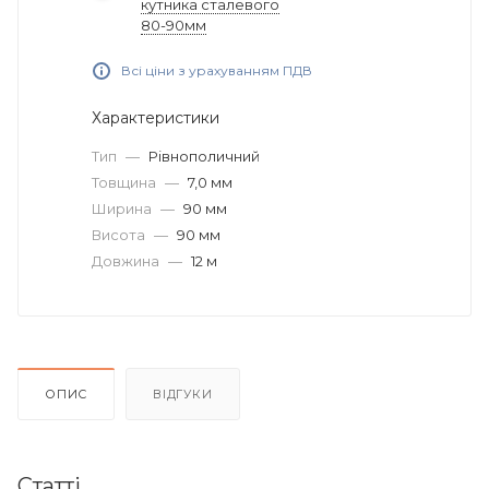
кутника сталевого
80-90мм
Всі ціни з урахуванням ПДВ
Характеристики
Тип
—
Рівнополичний
Товщина
—
7,0 мм
Ширина
—
90 мм
Висота
—
90 мм
Довжина
—
12 м
ОПИС
ВІДГУКИ
Статті