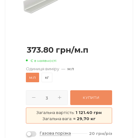
373.80
грн
/м.п
Є в наявності
Одиниця виміру
—
м.п
м.п
кг
КУПИТИ
Загальна вартість:
1 121.40 грн
Загальна вага:
≈ 29,70 кг
Газова порізка
20
грн
/різ