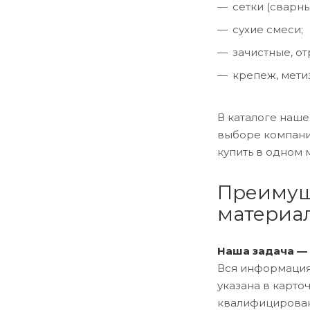
сетки (сварны
сухие смеси;
зачистные, от
крепеж, метиз
В каталоге наш
выборе компани
купить в одном м
Преимуще
материа
Наша задача —
Вся информация 
указана в карто
квалифицирован