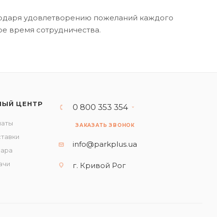
годаря удовлетворению пожеланий каждого
ое время сотрудничества.
НЫЙ ЦЕНТР
0 800 353 354
латы
ЗАКАЗАТЬ ЗВОНОК
ставки
info@parkplus.ua
вара
ачи
г. Кривой Рог