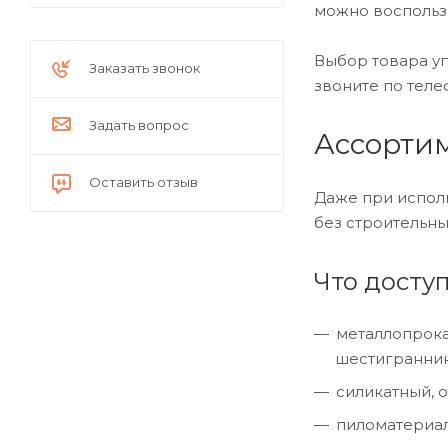
можно воспользо
Выбор товара уп
Заказать звонок
звоните по теле
Задать вопрос
Ассортим
Оставить отзыв
Даже при испол
без строительны
Что доступ
металлопрокат
шестигранник
силикатный, 
пиломатериалы