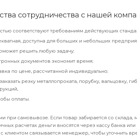
тва сотрудничества с нашей компа
стью соответствуют требованиям действующих станда
екватная, доступна для больших и небольших предприят
поможет решить любую задачу;
тронных документов экономит время;
авка по цене, рассчитанной индивидуально;
заказать резку металлопроката, порубку, вальцовку, г
рукций,
обы оплаты.
и при самовывозе. Если товар забирается со склада, м
личных расчетах деньги вносятся через кассу банка ил
 с клиентом связывается менеджер, чтобы уточнить вр