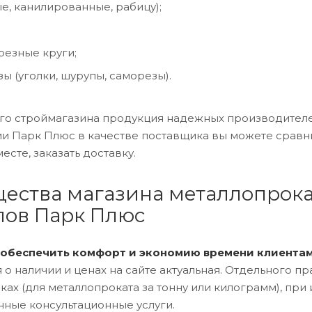
е, канилированные, рабицу);
резные круги;
ы (уголки, шурупы, саморезы).
его строймагазина продукция надежных производител
и Парк Плюс в качестве поставщика вы можете сравни
есте, заказать доставку.
ства магазина металлопрока
лов Парк Плюс
 обеспечить комфорт и экономию времени клиента
о наличии и ценах на сайте актуальная. Отдельного пра
чках (для металлопроката за тонну или килограмм), при
ные консультационные услуги.