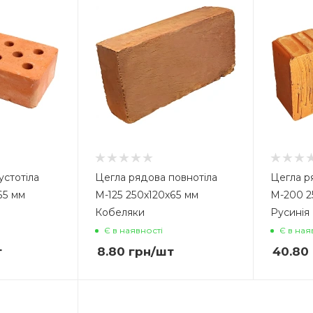
устотіла
Цегла рядова повнотіла
Цегла р
65 мм
М-125 250х120х65 мм
М-200 2
Кобеляки
Русинія
Є в наявності
Є в ная
т
8.80
грн
/шт
40.80