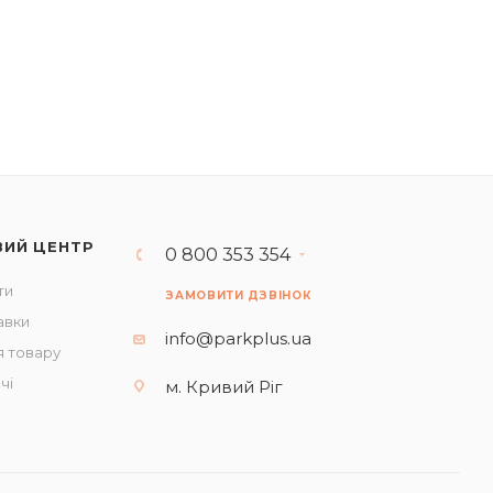
ВИЙ ЦЕНТР
0 800 353 354
ти
ЗАМОВИТИ ДЗВІНОК
авки
info@parkplus.ua
 товару
чі
м. Кривий Ріг