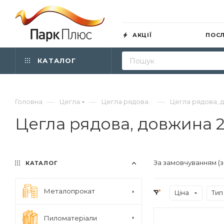
АКЦІЇ
ПОС
КАТАЛОГ
—
—
—
Головна
Цегла
Цегла рядова
Цегла рядова, 
Цегла рядова, довжина 
За замовчуванням (
КАТАЛОГ
Металопрокат
Ціна
Тип
Пиломатеріали