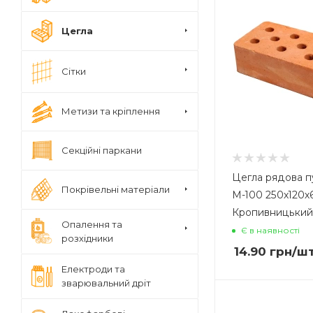
Цегла
Сітки
Метизи та кріплення
Секційні паркани
Цегла рядова п
Покрівельні матеріали
М-100 250х120х
Кропивницький
Опалення та
Є в наявності
розхідники
14.90
грн
/ш
Електроди та
зварювальний дріт