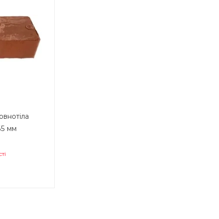
овнотіла
65 мм
ті