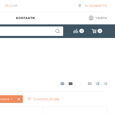
RU
| UA
м. Кривий Ріг
КОНТАКТИ
УВІЙТИ
0
0
вжина
: 1
Очистити фільтр