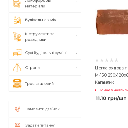
Лакофарбові
матеріали
Будівельна хімія
Інструменти та
розхідники
Сухі будівельні суміші
Стропи
Цегла рядова п
М-150 250х120х
Кагамлик
Трос сталевий
Немає в наявнос
11.10
грн
/шт
Замовити дзвінок
Задати питання