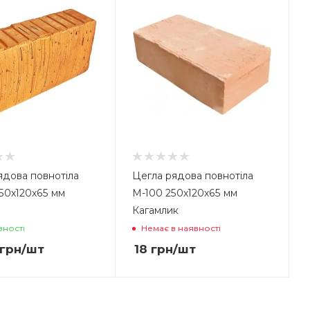
ядова повнотіла
Цегла рядова повнотіла
50х120х65 мм
М-100 250х120х65 мм
Кагамлик
вності
Немає в наявності
грн
/шт
18
грн
/шт