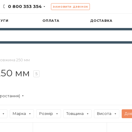
0 800 353 354
ЗАМОВИТИ ДЗВІНОК
ЛУГИ
ОПЛАТА
ДОСТАВКА
довжина 250 мм
250 мм
5
зростання)
Марка
Розмір
Товщина
Висота
До