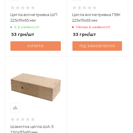
Цегла вогнетривка ШП
Цегла вогнетривка ПВК
225x111x65 мм
225x111x65 мм
Є в наявності
Немає в наявності
53
грн
/шт
53
грн
/шт
КУПИТИ
ПІД ЗАМОВЛЕННЯ
Шамотна цегла ША-5
230х117х65 мм