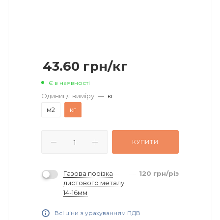
43.60
грн
/кг
Є в наявності
Одиниця виміру
—
кг
м2
кг
КУПИТИ
Газова порізка
120
грн
/різ
листового металу
14-16мм
Всі ціни з урахуванням ПДВ