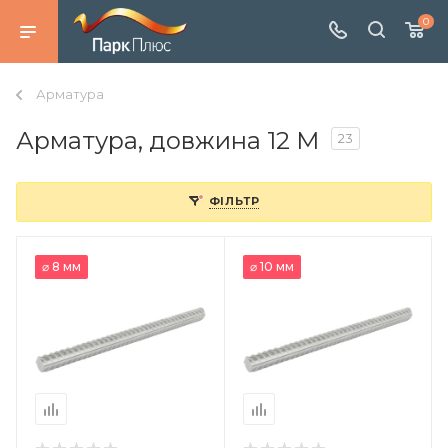
0
Арматура
Арматура, довжина 12 M
23
ФІЛЬТР
⌀ 8 мм
⌀ 10 мм