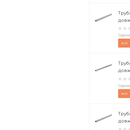
Труб
довж
Одини
м.п
Труб
довж
Одини
м.п
Труб
довж