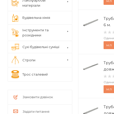
Лакофарбові
м.п
матеріали
Будівельна хімія
Труб
6 м.
Інструменти та
розхідники
Одини
м.п
Сухі будівельні суміші
Стропи
Труб
довж
Трос сталевий
Одини
м.п
Замовити дзвінок
Труб
Задати питання
довж