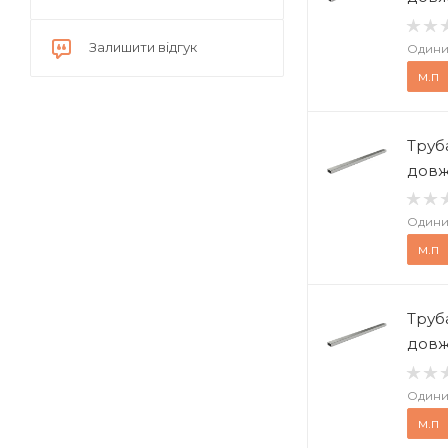
Залишити відгук
Одини
м.п
Труб
довж
Одини
м.п
Труб
довж
Одини
м.п