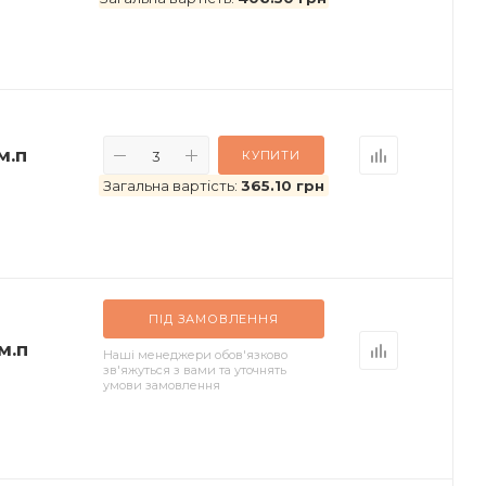
м.п
КУПИТИ
Загальна вартість:
365.10 грн
ПІД ЗАМОВЛЕННЯ
м.п
Наші менеджери обов'язково
зв'яжуться з вами та уточнять
умови замовлення