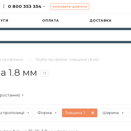
0 800 353 354
ЗАМОВИТИ ДЗВІНОК
ЛУГИ
ОПЛАТА
ДОСТАВКА
—
а профільна
Труби профільні, товщина 1.8 мм
а 1.8 мм
13
зростання)
і пропозиції
Форма
Товщина
: 1
Ширина