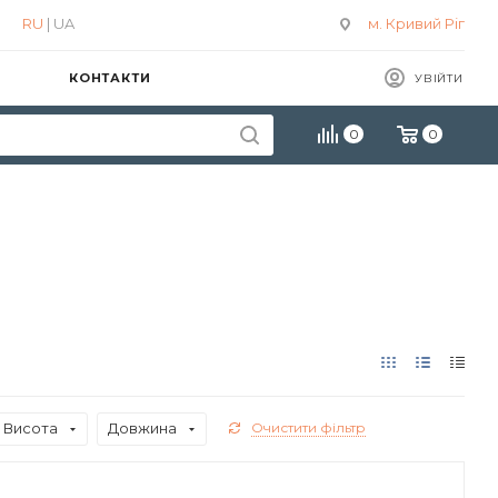
RU
| UA
м. Кривий Ріг
КОНТАКТИ
УВІЙТИ
0
0
Висота
Довжина
Очистити фільтр