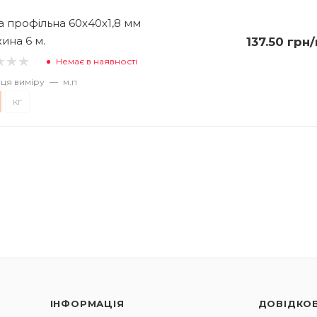
а профільна 60х40х1,8 мм
ина 6 м.
137.50
грн
/
Немає в наявності
ця виміру
—
м.п
кг
ІНФОРМАЦІЯ
ДОВІДКО