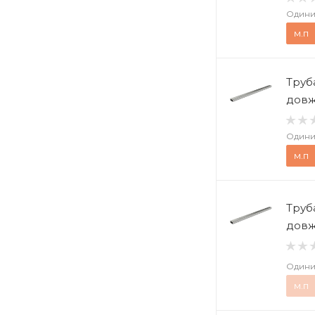
Одини
м.п
Труб
довж
Одини
м.п
Труб
довж
Одини
м.п