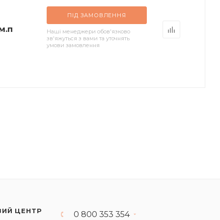
ПІД ЗАМОВЛЕННЯ
м.п
Наші менеджери обов'язково
зв'яжуться з вами та уточнять
умови замовлення
ВИЙ ЦЕНТР
0 800 353 354