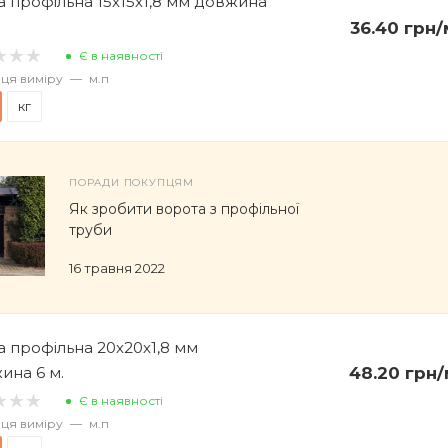
а профільна 15х15х1,8 мм довжина
36.40
грн
/
Є в наявності
ця виміру
—
м.п
кг
ПОРАДИ ПОКУПЦЯМ
Як зробити ворота з профільної
труби
16 травня 2022
а профільна 20х20х1,8 мм
ина 6 м.
48.20
грн
/
Є в наявності
ця виміру
—
м.п