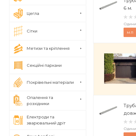
Труб
6 м.
Цегла
Одини
Сітки
м.п
Метизи та кріплення
Секційні паркани
Покрівельні матеріали
Опалення та
розхідники
Труб
довж
Електроди та
зварювальний дріт
Одини