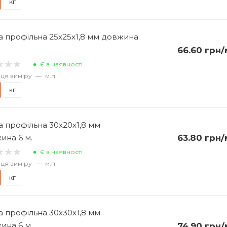
кг
а профільна 25х25х1,8 мм довжина
66.60
грн
/
Є в наявності
ця виміру
—
м.п
кг
а профільна 30х20х1,8 мм
ина 6 м.
63.80
грн
/
Є в наявності
ця виміру
—
м.п
кг
а профільна 30х30х1,8 мм
ина 6 м.
74.90
грн
/