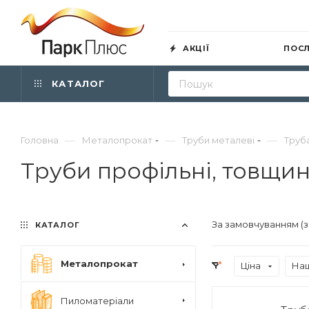
АКЦІЇ
ПОС
КАТАЛОГ
—
—
—
Головна
Металопрокат
Труби металеві
Труб
Труби профільні, товщин
За замовчуванням (
КАТАЛОГ
Металопрокат
Ціна
Наш
Пиломатеріали