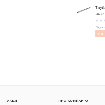
Труб
довж
Одини
м.п
АКЦІЇ
ПРО КОМПАНІЮ