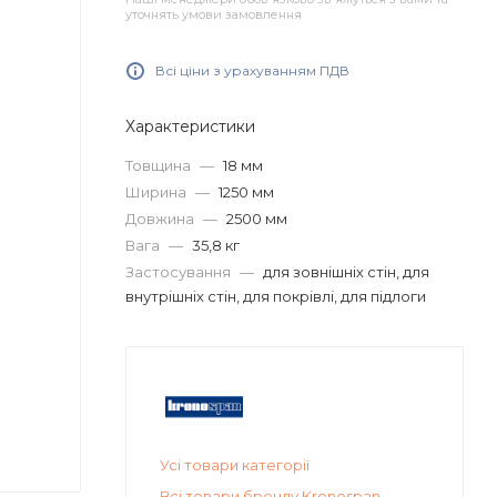
уточнять умови замовлення
Всі ціни з урахуванням ПДВ
Характеристики
Товщина
—
18 мм
Ширина
—
1250 мм
Довжина
—
2500 мм
Вага
—
35,8 кг
Застосування
—
для зовнішніх стін, для
внутрішніх стін, для покрівлі, для підлоги
Усі товари категорії
Всі товари бренду Kronospan