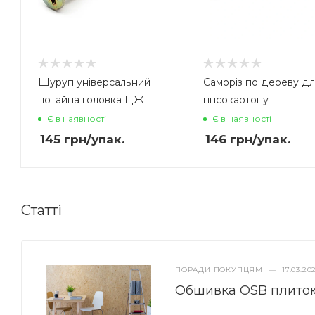
Шуруп універсальний
Саморіз по дереву дл
потайна головка ЦЖ
гіпсокартону
Є в наявності
Є в наявності
145
грн
/упак.
146
грн
/упак.
Статті
ПОРАДИ ПОКУПЦЯМ
—
17.03.20
Обшивка OSB плито