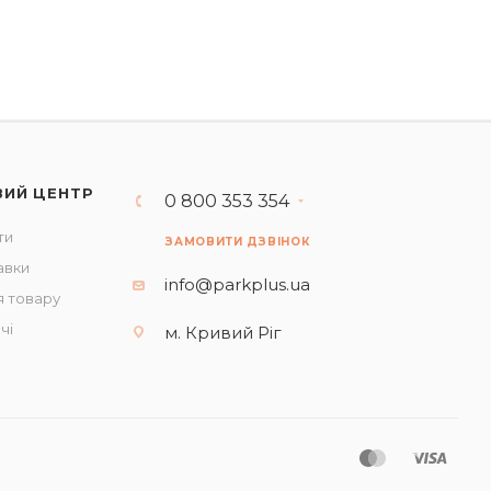
ВИЙ ЦЕНТР
0 800 353 354
ти
ЗАМОВИТИ ДЗВІНОК
авки
info@parkplus.ua
 товару
чі
м. Кривий Ріг