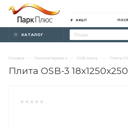
АКЦІЇ
ПОС
КАТАЛОГ
—
—
—
Головна
Пиломатеріали
OSB плита
Плита OS
Плита OSB-3 18х1250х25