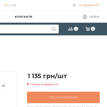
RU
| UA
м. Кривий Ріг
КОНТАКТИ
УВІЙТИ
0
0
1 135
грн
/шт
Немає в наявності
ПІД ЗАМОВЛЕННЯ
Наші менеджери обов'язково зв'яжуться з вами та