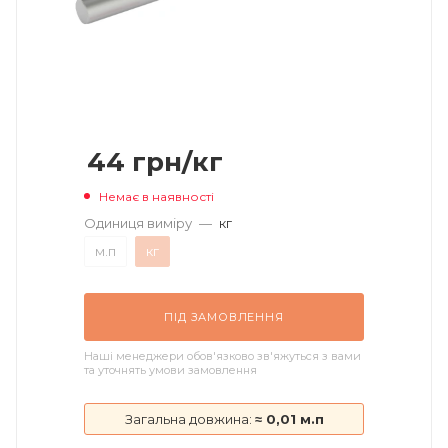
44
грн
/кг
Немає в наявності
Одиниця виміру
—
кг
м.п
кг
ПІД ЗАМОВЛЕННЯ
Наші менеджери обов'язково зв'яжуться з вами
та уточнять умови замовлення
Загальна довжина:
≈ 0,01 м.п