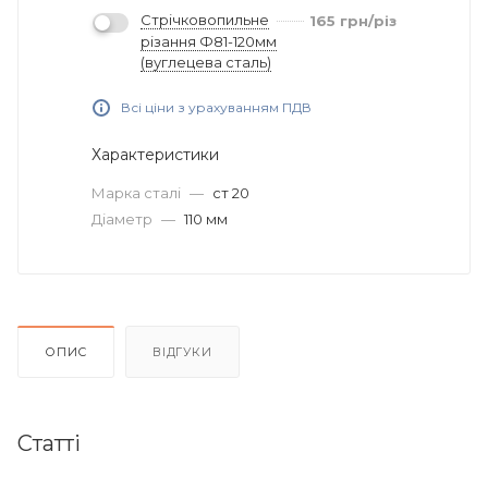
Стрічковопильне
165
грн
/різ
різання Ф81-120мм
(вуглецева сталь)
Всі ціни з урахуванням ПДВ
Характеристики
Марка сталі
—
ст 20
Діаметр
—
110 мм
ОПИС
ВІДГУКИ
Статті