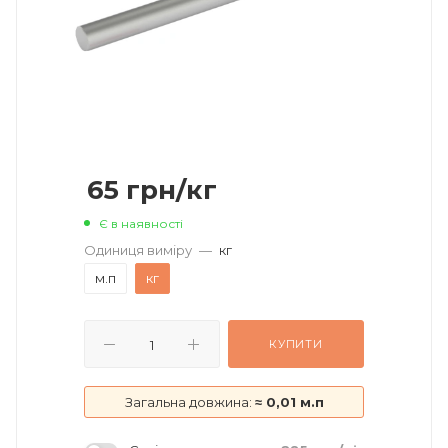
65
грн
/кг
Є в наявності
Одиниця виміру
—
кг
м.п
кг
КУПИТИ
Загальна довжина:
≈ 0,01 м.п