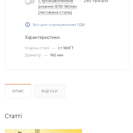
Стрічковопильне
285
грн
/різ
різання Ф151-180мм
(легована сталь)
Всі ціни з урахуванням ПДВ
Характеристики
Марка сталі
—
ст 18ХГТ
Діаметр
—
160 мм
ОПИС
ВІДГУКИ
Статті