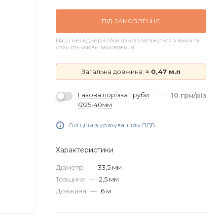
ПІД ЗАМОВЛЕННЯ
Наші менеджери обов'язково зв'яжуться з вами та
уточнять умови замовлення
Загальна довжина:
≈ 0,47 м.п
Газова порізка труби
10
грн
/різ
Ф25-40мм
Всі ціни з урахуванням ПДВ
Характеристики
Діаметр
—
33,5 мм
Товщина
—
2,5 мм
Довжина
—
6 м