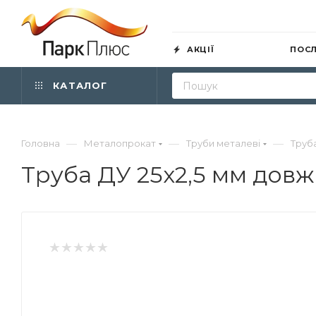
АКЦІЇ
ПОС
КАТАЛОГ
—
—
—
Головна
Металопрокат
Труби металеві
Труб
Труба ДУ 25х2,5 мм довж