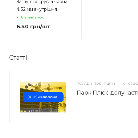
Заглушка кругла чорна
Ф32 мм внутрішня
Є в наявності
6.40
грн
/шт
Статті
ПОРАДИ ПОКУПЦЯМ
—
04.07.20
Парк Плюс долучаєт