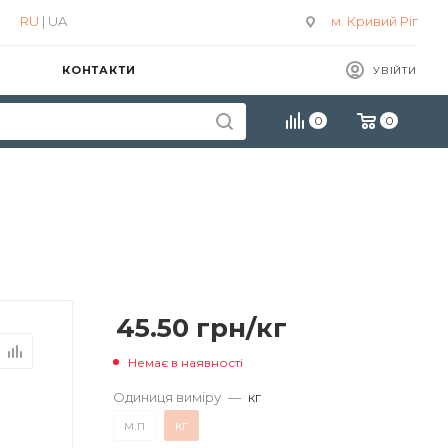
RU
| UA
м. Кривий Ріг
КОНТАКТИ
УВІЙТИ
0
0
45.50
грн
/кг
Немає в наявності
Одиниця виміру
—
кг
м.п
кг