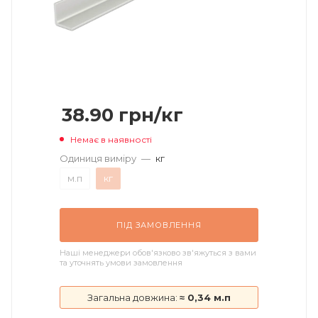
38.90
грн
/кг
Немає в наявності
Одиниця виміру
—
кг
м.п
кг
ПІД ЗАМОВЛЕННЯ
Наші менеджери обов'язково зв'яжуться з вами
та уточнять умови замовлення
Загальна довжина:
≈ 0,34 м.п