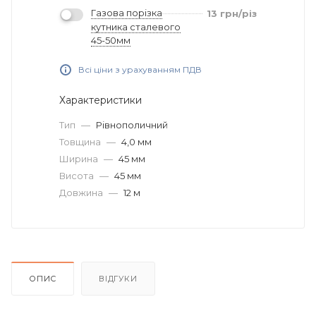
Газова порізка
13
грн
/різ
кутника сталевого
45-50мм
Всі ціни з урахуванням ПДВ
Характеристики
Тип
—
Рівнополичний
Товщина
—
4,0 мм
Ширина
—
45 мм
Висота
—
45 мм
Довжина
—
12 м
ОПИС
ВІДГУКИ