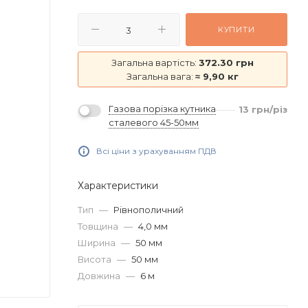
КУПИТИ
Загальна вартість:
372.30 грн
Загальна вага:
≈ 9,90 кг
Газова порізка кутника
13
грн
/різ
сталевого 45-50мм
Всі ціни з урахуванням ПДВ
Характеристики
Тип
—
Рівнополичний
Товщина
—
4,0 мм
Ширина
—
50 мм
Висота
—
50 мм
Довжина
—
6 м