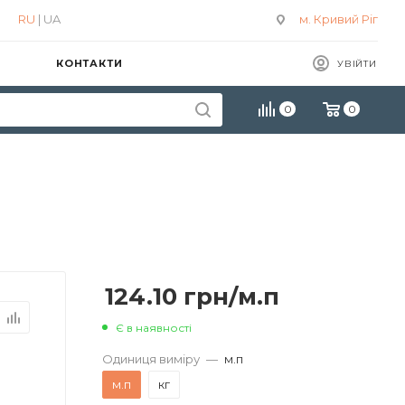
RU
| UA
м. Кривий Ріг
КОНТАКТИ
УВІЙТИ
0
0
124.10
грн
/м.п
Є в наявності
Одиниця виміру
—
м.п
м.п
кг