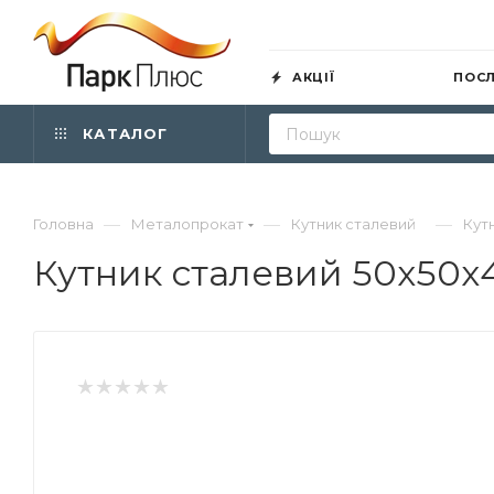
АКЦІЇ
ПОС
КАТАЛОГ
—
—
—
Головна
Металопрокат
Кутник сталевий
Кут
Кутник сталевий 50х50х