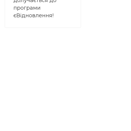
долучається до
програми
єВідновлення!