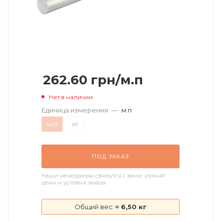
262.60
грн
/м.п
Нет в наличии
Единица измерения
—
м.п
м.п
кг
ПОД ЗАКАЗ
Наши менеджеры свяжутся с вами, уточнят
цены и условия заказа
Общий вес:
≈ 6,50 кг