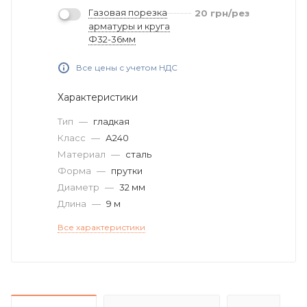
Газовая порезка
20
грн
/рез
арматуры и круга
Ф32-36мм
Все цены с учетом НДС
Характеристики
Тип
—
гладкая
Класс
—
А240
Материал
—
сталь
Форма
—
прутки
Диаметр
—
32 мм
Длина
—
9 м
Все характеристики