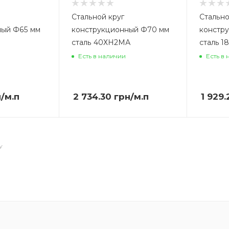
Стальной круг
Стально
ный Ф65 мм
конструкционный Ф70 мм
констр
сталь 40ХН2МА
сталь 1
Есть в наличии
Есть в
н
/м.п
2 734.30
грн
/м.п
1 929.
У