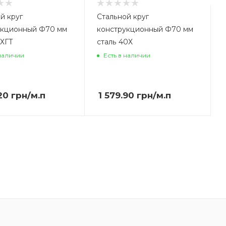
й круг
Стальной круг
укционный Ф70 мм
конструкционный Ф70 мм
8ХГТ
сталь 40Х
 наличии
Есть в наличии
20
грн
/м.п
1 579.90
грн
/м.п