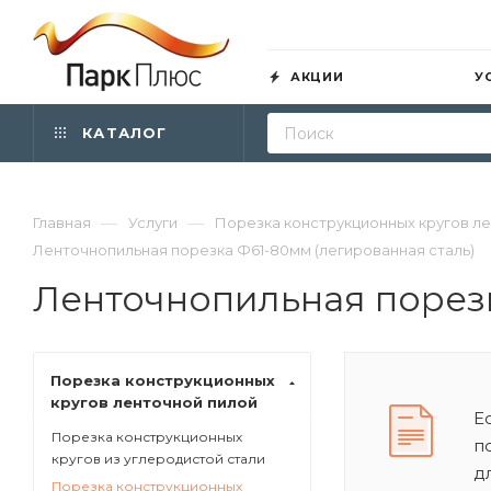
АКЦИИ
У
КАТАЛОГ
—
—
Главная
Услуги
Порезка конструкционных кругов л
Ленточнопильная порезка Ф61-80мм (легированная сталь)
Ленточнопильная порезк
Порезка конструкционных
кругов ленточной пилой
Е
Порезка конструкционных
п
кругов из углеродистой стали
д
Порезка конструкционных