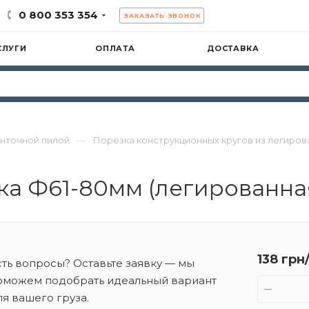
0 800 353 354
ЗАКАЗАТЬ ЗВОНОК
СЛУГИ
ОПЛАТА
ДОСТАВКА
—
енточной пилой
Порезка конструкционных кругов из легиров
а Ф61-80мм (легированная
138 грн
сть вопросы? Оставьте заявку — мы
оможем подобрать идеальный вариант
ля вашего груза.