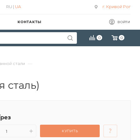
RU |
UA
г. Кривой Рог
КОНТАКТЫ
ВОЙТИ
0
0
—
анной стали
 сталь)
/рез
КУПИТЬ