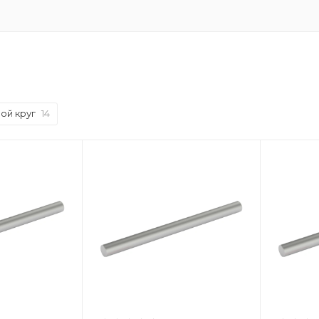
ой круг
14