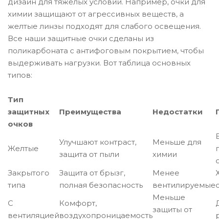
дизайн для тяжелых условий. Например, очки для
химии защищают от агрессивных веществ, а
желтые линзы подходят для слабого освещения.
Все наши защитные очки сделаны из
поликарбоната с антифоговым покрытием, чтобы
выдерживать нагрузки. Вот таблица основных
типов:
Тип
защитных
Преимущества
Недостатки
очков
Улучшают контраст,
Меньше для
Желтые
защита от пыли
химии
Закрытого
Защита от брызг,
Менее
типа
полная безопасность
вентилируемые
Меньше
С
Комфорт,
защиты от
вентиляцией
воздухопроницаемость