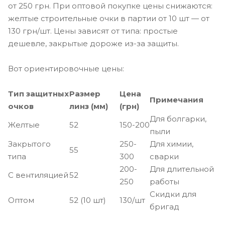
от 250 грн. При оптовой покупке цены снижаются:
желтые строительные очки в партии от 10 шт — от
130 грн/шт. Цены зависят от типа: простые
дешевле, закрытые дороже из-за защиты.
Вот ориентировочные цены:
Тип защитных
Размер
Цена
Примечания
очков
линз (мм)
(грн)
Для болгарки,
Желтые
52
150-200
пыли
Закрытого
250-
Для химии,
55
типа
300
сварки
200-
Для длительной
С вентиляцией
52
250
работы
Скидки для
Оптом
52 (10 шт)
130/шт
бригад