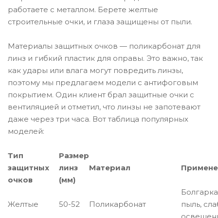
работаете с металлом. Берете желтые
строительные очки, и глаза защищены от пыли.
Материалы защитных очков — поликарбонат для
линз и гибкий пластик для оправы. Это важно, так
как удары или влага могут повредить линзы,
поэтому мы предлагаем модели с антифоговым
покрытием. Один клиент брал защитные очки с
вентиляцией и отметил, что линзы не запотевают
даже через три часа. Вот таблица популярных
моделей:
Тип
Размер
защитных
линз
Материал
Примене
очков
(мм)
Болгарка
Желтые
50-52
Поликарбонат
пыль, сл
освещен