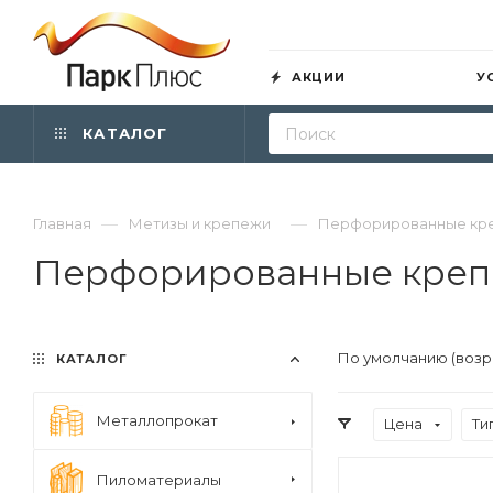
АКЦИИ
У
КАТАЛОГ
—
—
Главная
Метизы и крепежи
Перфорированные кр
Перфорированные креп
По умолчанию (возр
КАТАЛОГ
Металлопрокат
Цена
Ти
Пиломатериалы