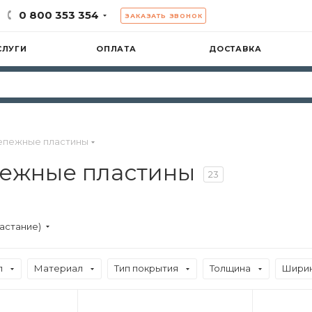
0 800 353 354
ЗАКАЗАТЬ ЗВОНОК
СЛУГИ
ОПЛАТА
ДОСТАВКА
епежные пластины
ежные пластины
23
астание)
п
Материал
Тип покрытия
Толщина
Шири