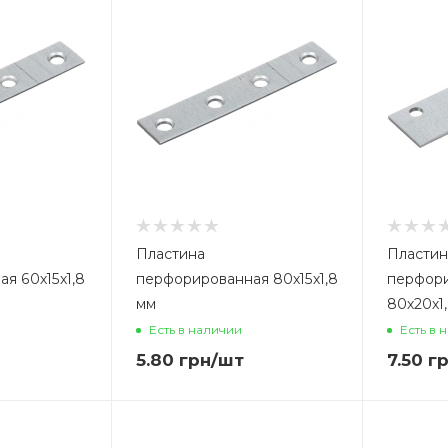
Пластина
Пластин
я 60х15х1,8
перфорированная 80х15х1,8
перфор
мм
80х20х1
Есть в наличии
Есть в 
5.80
грн
/шт
7.50
гр