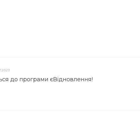
7.2023
ься до програми єВідновлення!