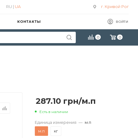
RU |
UA
г. Кривой Рог
КОНТАКТЫ
ВОЙТИ
0
0
287.10
грн
/м.п
Есть в наличии
Единица измерения
—
м.п
м.п
кг