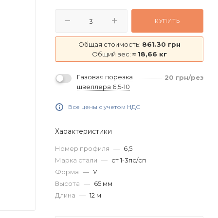
КУПИТЬ
Общая стоимость:
861.30 грн
Общий вес:
≈ 18,66 кг
Газовая порезка
20
грн
/рез
швеллера 6,5-10
Все цены с учетом НДС
Характеристики
Номер профиля
—
6,5
Марка стали
—
ст 1-3пс/сп
Форма
—
У
Высота
—
65 мм
Длина
—
12 м