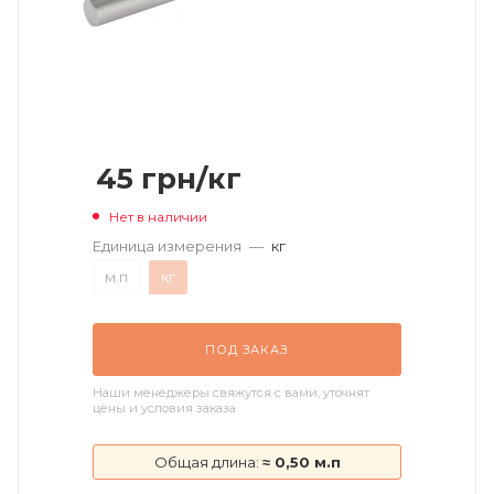
45
грн
/кг
Нет в наличии
Единица измерения
—
кг
м.п
кг
ПОД ЗАКАЗ
Наши менеджеры свяжутся с вами, уточнят
цены и условия заказа
Общая длина:
≈ 0,50 м.п