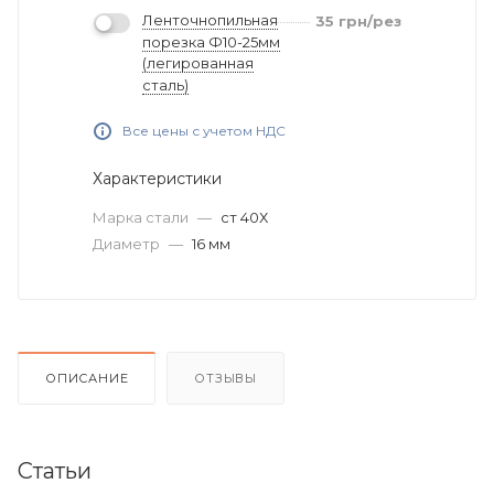
Ленточнопильная
35
грн
/рез
порезка Ф10-25мм
(легированная
сталь)
Все цены с учетом НДС
Характеристики
Марка стали
—
ст 40Х
Диаметр
—
16 мм
ОПИСАНИЕ
ОТЗЫВЫ
Статьи