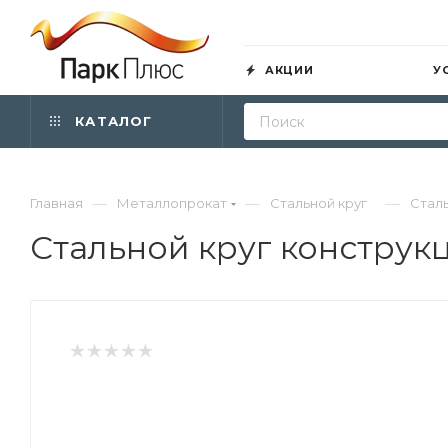
АКЦИИ
У
КАТАЛОГ
—
—
—
Главная
Металлопрокат
Стальной круг
Сталь
Стальной круг конструк