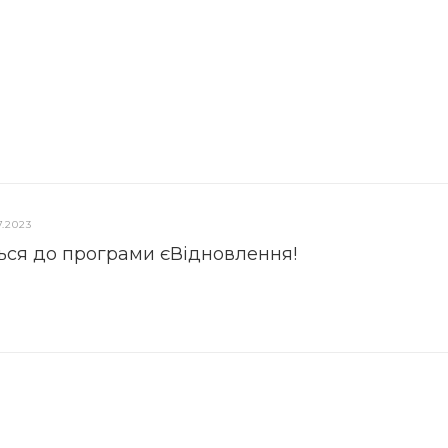
7.2023
ься до програми єВідновлення!