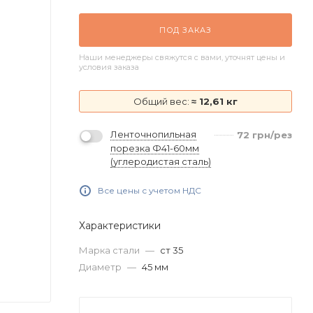
ПОД ЗАКАЗ
Наши менеджеры свяжутся с вами, уточнят цены и
условия заказа
Общий вес:
≈ 12,61 кг
Ленточнопильная
72
грн
/рез
порезка Ф41-60мм
(углеродистая сталь)
Все цены с учетом НДС
Характеристики
Марка стали
—
ст 35
Диаметр
—
45 мм