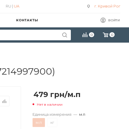
RU |
UA
г. Кривой Рог
КОНТАКТЫ
ВОЙТИ
0
0
7214997900)
479
грн
/м.п
Нет в наличии
Единица измерения
—
м.п
м.п
кг