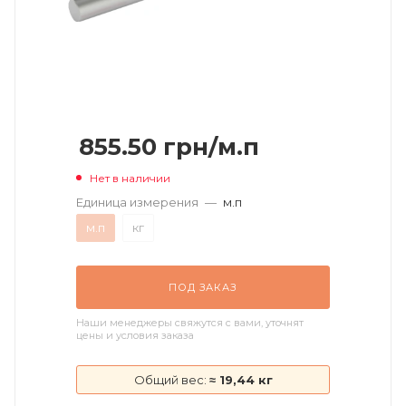
855.50
грн
/м.п
Нет в наличии
Единица измерения
—
м.п
м.п
кг
ПОД ЗАКАЗ
Наши менеджеры свяжутся с вами, уточнят
цены и условия заказа
Общий вес:
≈ 19,44 кг