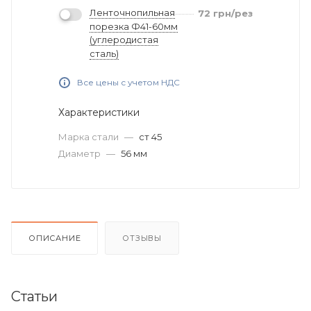
Ленточнопильная
72
грн
/рез
порезка Ф41-60мм
(углеродистая
сталь)
Все цены с учетом НДС
Характеристики
Марка стали
—
ст 45
Диаметр
—
56 мм
ОПИСАНИЕ
ОТЗЫВЫ
Статьи