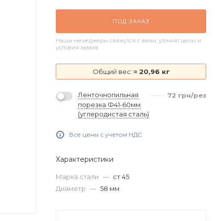
ПОД ЗАКАЗ
Наши менеджеры свяжутся с вами, уточнят цены и
условия заказа
Общий вес:
≈ 20,96 кг
Ленточнопильная
72
грн
/рез
порезка Ф41-60мм
(углеродистая сталь)
Все цены с учетом НДС
Характеристики
Марка стали
—
ст 45
Диаметр
—
58 мм