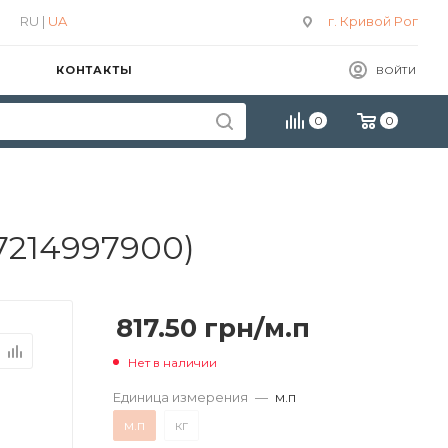
RU |
UA
г. Кривой Рог
КОНТАКТЫ
ВОЙТИ
0
0
7214997900)
817.50
грн
/м.п
Нет в наличии
Единица измерения
—
м.п
м.п
кг