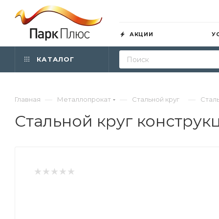
АКЦИИ
У
КАТАЛОГ
—
—
—
Главная
Металлопрокат
Стальной круг
Сталь
Стальной круг конструк