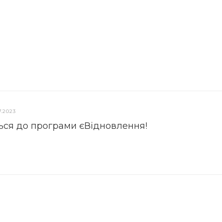
7.2023
ься до програми єВідновлення!