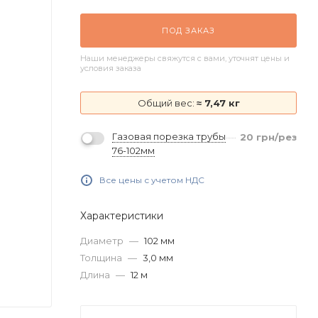
ПОД ЗАКАЗ
Наши менеджеры свяжутся с вами, уточнят цены и
условия заказа
Общий вес:
≈ 7,47 кг
Газовая порезка трубы
20
грн
/рез
76-102мм
Все цены с учетом НДС
Характеристики
Диаметр
—
102 мм
Толщина
—
3,0 мм
Длина
—
12 м