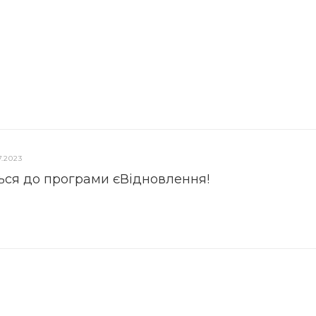
7.2023
ься до програми єВідновлення!