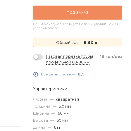
ПОД ЗАКАЗ
Наши менеджеры свяжутся с вами, уточнят цены и
условия заказа
Общий вес:
≈ 8,60 кг
Газовая порезка трубы
16
грн
/рез
профильной 60-80мм
Все цены с учетом НДС
Характеристики
Форма
—
квадратная
Толщина
—
5,0 мм
Ширина
—
60 мм
Высота
—
60 мм
Длина
—
6 м