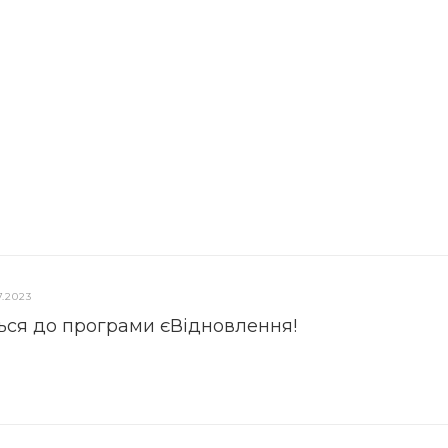
7.2023
ься до програми єВідновлення!