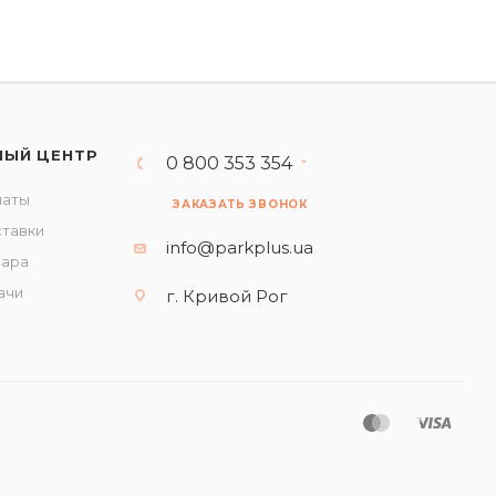
НЫЙ ЦЕНТР
0 800 353 354
латы
ЗАКАЗАТЬ ЗВОНОК
ставки
info@parkplus.ua
вара
ачи
г. Кривой Рог