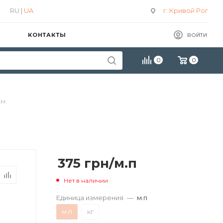
RU |
UA
г. Кривой Рог
КОНТАКТЫ
ВОЙТИ
0
0
м.
375
грн
/м.п
Нет в наличии
Единица измерения
—
м.п
м.п
кг