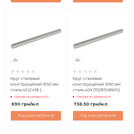
Круг сталевий
Круг сталевий
конструкційний Ф50 мм
конструкційний Ф50 мм
сталь 45 (C45E |
сталь 40Х (7228306900)
7214997900)
Немає в наявності
Немає в наявності
690
грн
/м.п
736.50
грн
/м.п
ПІД ЗАМОВЛЕННЯ
ПІД ЗАМОВЛЕННЯ