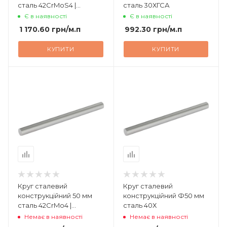
сталь 42CrMoS4 |
сталь 30ХГСА
7228306900
Є в наявності
Є в наявності
1 170.60
грн
/м.п
992.30
грн
/м.п
КУПИТИ
КУПИТИ
Круг сталевий
Круг сталевий
конструкційний 50 мм
конструкційний Ф50 мм
сталь 42CrMo4 |
сталь 40Х
7228306900
Немає в наявності
Немає в наявності