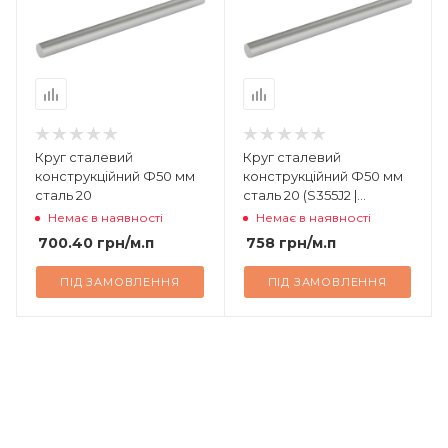
Круг сталевий
Круг сталевий
конструкційний Ф50 мм
конструкційний Ф50 мм
сталь 20
сталь 20 (S355J2 |
7214993900)
Немає в наявності
Немає в наявності
700.40
грн
/м.п
758
грн
/м.п
ПІД ЗАМОВЛЕННЯ
ПІД ЗАМОВЛЕННЯ