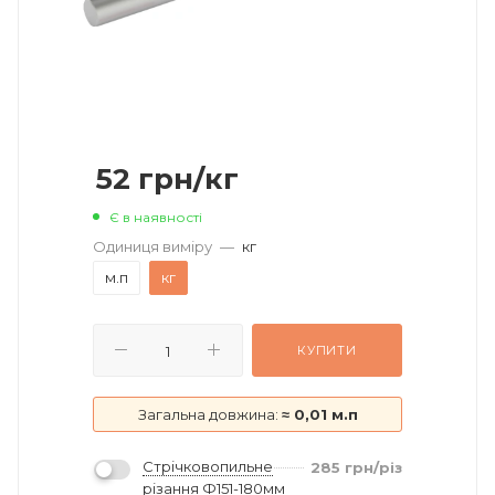
52
грн
/кг
Є в наявності
Одиниця виміру
—
кг
м.п
кг
КУПИТИ
Загальна довжина:
≈ 0,01 м.п
Стрічковопильне
285
грн
/різ
різання Ф151-180мм