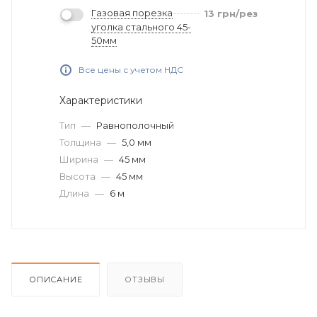
Газовая порезка
13
грн
/рез
уголка стального 45-
50мм
Все цены с учетом НДС
Характеристики
Тип
—
Равнополочный
Толщина
—
5,0 мм
Ширина
—
45 мм
Высота
—
45 мм
Длина
—
6 м
ОПИСАНИЕ
ОТЗЫВЫ