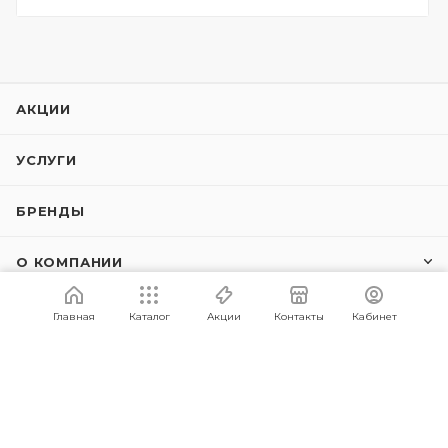
АКЦИИ
УСЛУГИ
БРЕНДЫ
О КОМПАНИИ
ИНФОРМАЦИЯ
Главная
Каталог
Акции
Контакты
Кабинет
СПРАВОЧНЫЙ ЦЕНТР
0 800 353 354