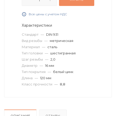
Все цены с учетом НДС
Характеристики
Стандарт
—
DIN 931
Вид резьбы
—
метрическая
Материал
—
сталь
Тип головки
—
шестигранная
Шаг резьбы
—
2,0
Диаметр
—
16 мм
Тип покрытия
—
белый цинк
Длина
—
120 мм
Класс прочности
—
8,8
ОПИСАНИЕ
ОТЗЫВЫ