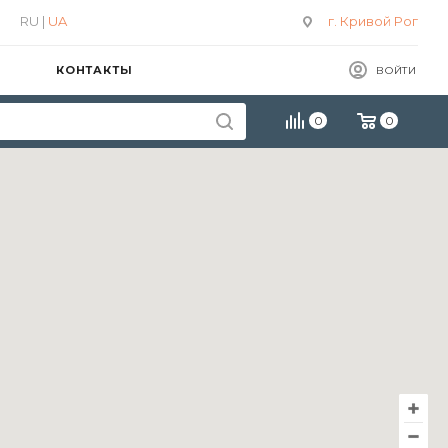
RU |
UA
г. Кривой Рог
КОНТАКТЫ
ВОЙТИ
0
0