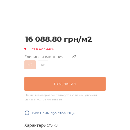
16 088.80
грн
/м2
Нет в наличии
Единица измерения
—
м2
м2
кг
ПОД ЗАКАЗ
Наши менеджеры свяжутся с вами, уточнят
цены и условия заказа
Все цены с учетом НДС
Характеристики