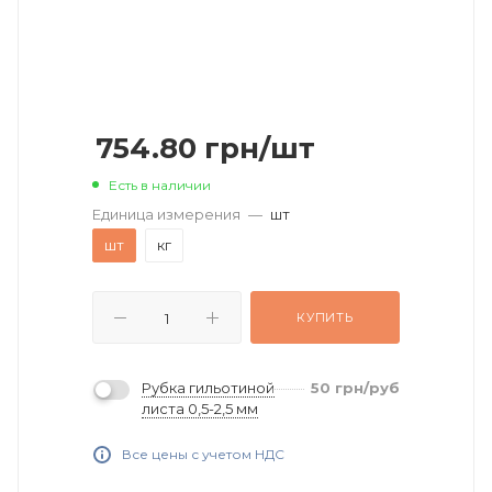
754.80
грн
/шт
Есть в наличии
Единица измерения
—
шт
шт
кг
КУПИТЬ
Рубка гильотиной
50
грн
/руб
листа 0,5-2,5 мм
Все цены с учетом НДС