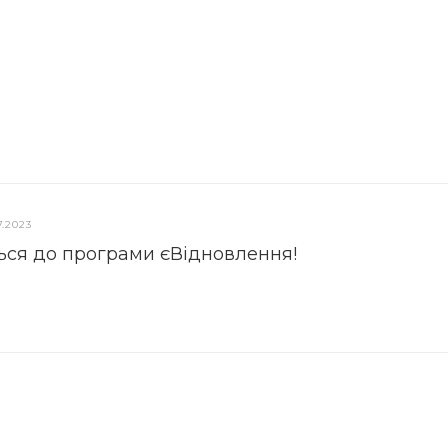
7.2023
ься до програми єВідновлення!