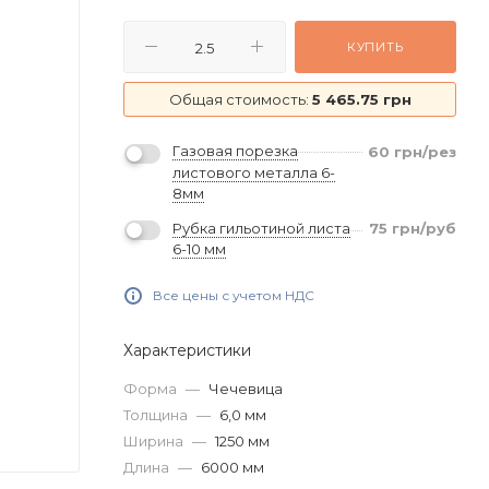
КУПИТЬ
Общая стоимость:
5 465.75 грн
Газовая порезка
60
грн
/рез
листового металла 6-
8мм
Рубка гильотиной листа
75
грн
/руб
6-10 мм
Все цены с учетом НДС
Характеристики
Форма
—
Чечевица
Толщина
—
6,0 мм
Ширина
—
1250 мм
Длина
—
6000 мм