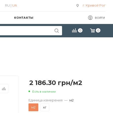
RU |
UA
г. Кривой Рог
КОНТАКТЫ
ВОЙТИ
0
0
2 186.30
грн
/м2
Есть в наличии
Единица измерения
—
м2
м2
кг