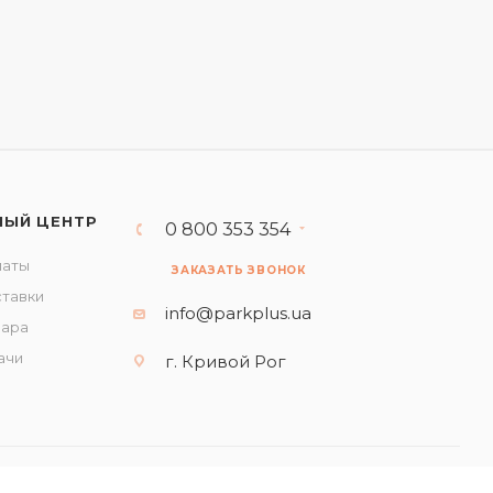
НЫЙ ЦЕНТР
0 800 353 354
латы
ЗАКАЗАТЬ ЗВОНОК
ставки
info@parkplus.ua
вара
ачи
г. Кривой Рог