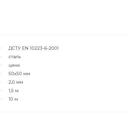
ДСТУ EN 10223-6-2001
сталь
цинк
50х50 мм
2,0 мм
1,5 м
10 м