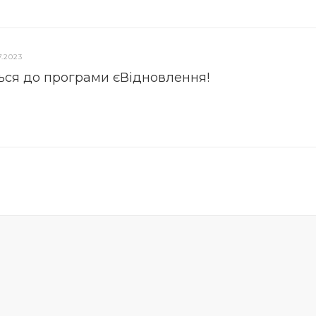
7.2023
ься до програми єВідновлення!