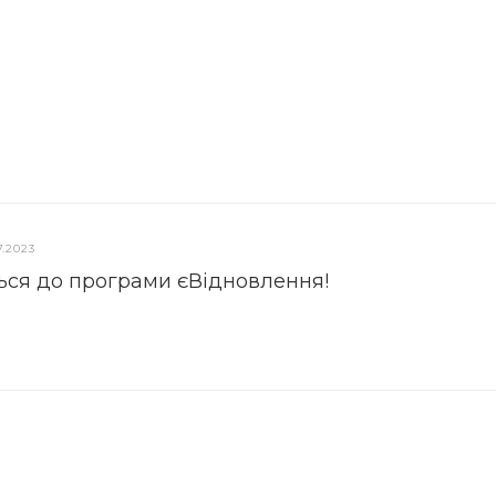
7.2023
ься до програми єВідновлення!