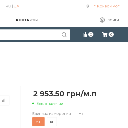
RU |
UA
г. Кривой Рог
КОНТАКТЫ
ВОЙТИ
0
0
2 953.50
грн
/м.п
Есть в наличии
Единица измерения
—
м.п
м.п
кг