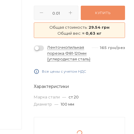
КУПИТЬ
Общая стоимость:
29.54 грн
Общий вес:
≈ 0,63 кг
Ленточнопильная
165
грн
/рез
порезка Ф81-120мм
(углеродистая сталь)
Все цены с учетом НДС
Характеристики
Марка стали
—
ст 20
Диаметр
—
100 мм