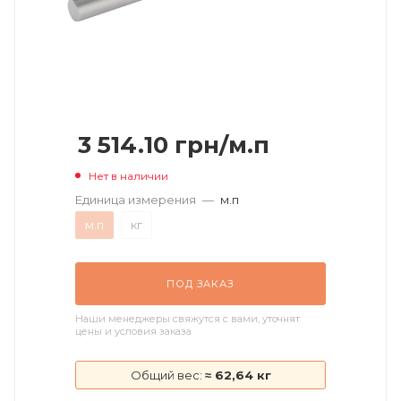
3 514.10
грн
/м.п
Нет в наличии
Единица измерения
—
м.п
м.п
кг
ПОД ЗАКАЗ
Наши менеджеры свяжутся с вами, уточнят
цены и условия заказа
Общий вес:
≈ 62,64 кг