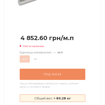
4 852.60
грн
/м.п
Нет в наличии
Единица измерения
—
м.п
м.п
кг
ПОД ЗАКАЗ
Наши менеджеры свяжутся с вами, уточнят
цены и условия заказа
Общий вес:
≈ 89,28 кг