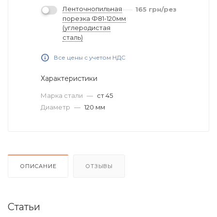
Ленточнопильная
165
грн
/рез
порезка Ф81-120мм
(углеродистая
сталь)
Все цены с учетом НДС
Характеристики
Марка стали
—
ст 45
Диаметр
—
120 мм
ОПИСАНИЕ
ОТЗЫВЫ
Статьи