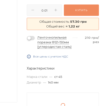
КУПИТЬ
Общая стоимость:
57.30 грн
Общий вес:
≈ 1,22 кг
Ленточнопильная
210
грн
/
рез
порезка Ф121-150мм
(углеродистая сталь)
Все цены с учетом НДС
Характеристики
Марка стали
—
ст 45
Диаметр
—
140 мм