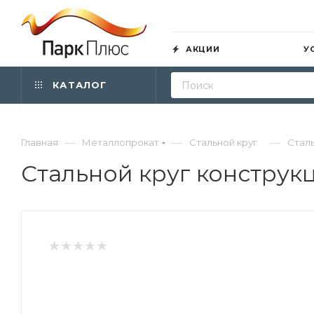
АКЦИИ
У
КАТАЛОГ
—
—
—
Главная
Металлопрокат
Стальной круг
Сталь
Стальной круг конструк