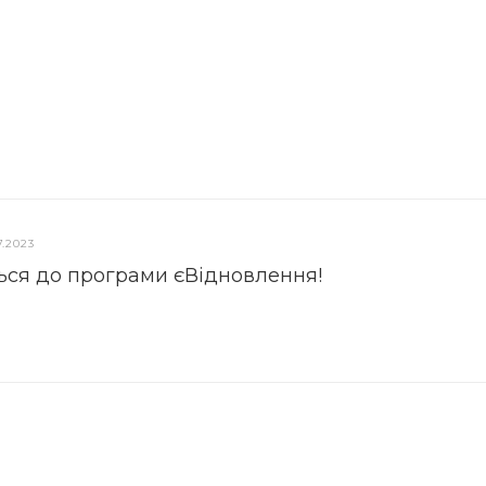
7.2023
ься до програми єВідновлення!