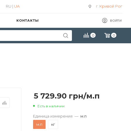
RU |
UA
г. Кривой Рог
КОНТАКТЫ
ВОЙТИ
0
0
5 729.90
грн
/м.п
Есть в наличии
Единица измерения
—
м.п
м.п
кг