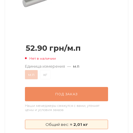
52.90
грн
/м.п
Нет в наличии
Единица измерения
—
м.п
м.п
кг
ПОД ЗАКАЗ
Наши менеджеры свяжутся с вами, уточнят
цены и условия заказа
Общий вес:
≈ 2,01 кг