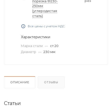
рез
порезка Ф230-
250мм
(углеродистая
сталь)
Все цены с учетом НДС
Характеристики
Марка стали
—
ст 20
Диаметр
—
230 мм
ОПИСАНИЕ
ОТЗЫВЫ
Статьи